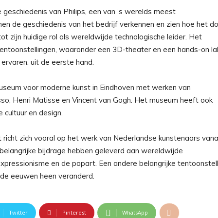
 geschiedenis van Philips, een van ’s werelds meest
n de geschiedenis van het bedrijf verkennen en zien hoe het d
ot zijn huidige rol als wereldwijde technologische leider. Het
tentoonstellingen, waaronder een 3D-theater en een hands-on la
rvaren. uit de eerste hand.
seum voor moderne kunst in Eindhoven met werken van
so, Henri Matisse en Vincent van Gogh. Het museum heeft ook
e cultuur en design.
icht zich vooral op het werk van Nederlandse kunstenaars vana
n belangrijke bijdrage hebben geleverd aan wereldwijde
expressionisme en de popart. Een andere belangrijke tentoonstell
r de eeuwen heen veranderd.
Twitter
Pinterest
WhatsApp