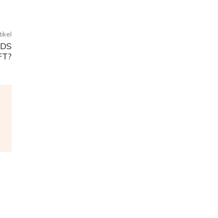
ikel
NDS
FT?