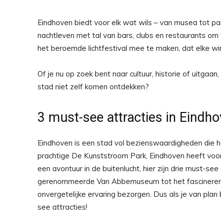
Eindhoven biedt voor elk wat wils – van musea tot p
nachtleven met tal van bars, clubs en restaurants om
het beroemde lichtfestival mee te maken, dat elke win
Of je nu op zoek bent naar cultuur, historie of uitga
stad niet zelf komen ontdekken?
3 must-see attracties in Eindh
Eindhoven is een stad vol bezienswaardigheden die h
prachtige De Kunststroom Park, Eindhoven heeft voor i
een avontuur in de buitenlucht, hier zijn drie must-see 
gerenommeerde Van Abbemuseum tot het fascinerend
onvergetelijke ervaring bezorgen. Dus als je van pla
see attracties!