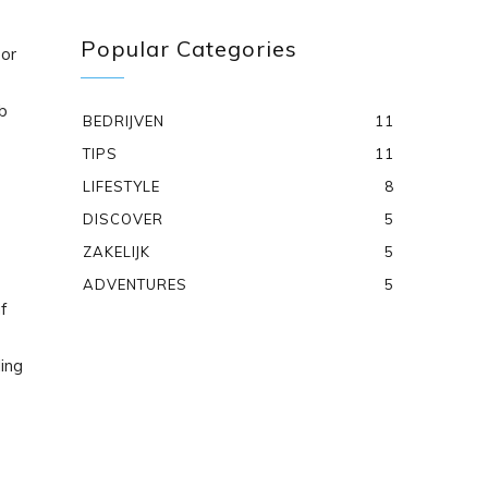
Popular Categories
oor
b
BEDRIJVEN
11
TIPS
11
LIFESTYLE
8
DISCOVER
5
ZAKELIJK
5
ADVENTURES
5
f
ing